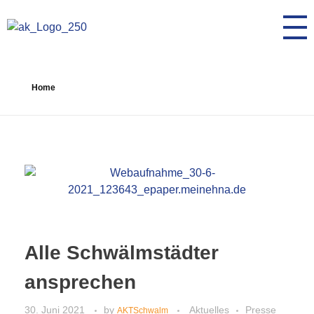
AK Toleranz Schwalmstadt
Fremde werden Freunde
Home
Alle Schwälmstädter
ansprechen
30. Juni 2021
by
Aktuelles
Presse
AKTSchwalm