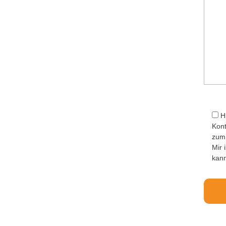
Bitte l
H
Kont
zum 
Mir 
kan