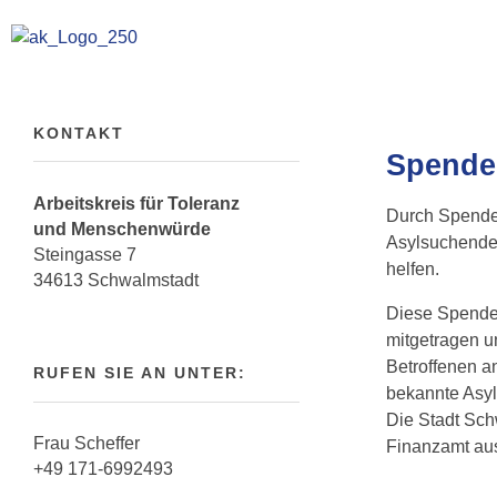
AK Toleranz Schwalmstadt
Fremde werden Freunde
KONTAKT
Spende
Arbeitskreis für Toleranz
Durch Spenden
und Menschenwürde
Asylsuchenden
Steingasse 7
helfen.
34613 Schwalmstadt
Diese Spende
mitgetragen u
Betroffenen an
RUFEN SIE AN UNTER:
bekannte Asyl
Die Stadt Sch
Frau Scheffer
Finanzamt au
+49 171-6992493